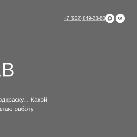
+7 (902) 849-23-80
ЕВ
дкраску... Какой
елаю работу