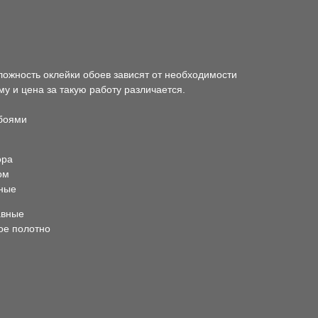
ложность оклейки обоев зависят от необходимости
му и цена за такую работу различается.
обоями
ора
ом
ные
авные
ое полотно