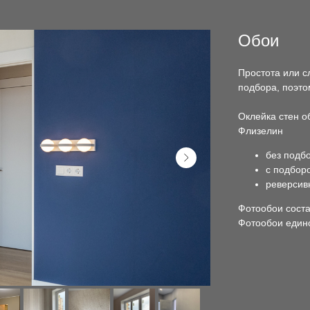
Обои
Простота или с
подбора, поэто
Оклейка стен 
Флизелин
без подб
с подбор
реверсив
Фотообои сост
Фотообои един