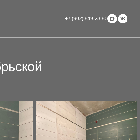
+7 (902) 849-23-80
брьской