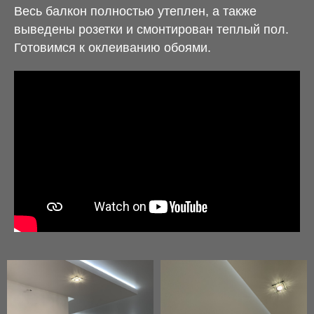
Весь балкон полностью утеплен, а также
выведены розетки и смонтирован теплый пол.
Готовимся к оклеиванию обоями.