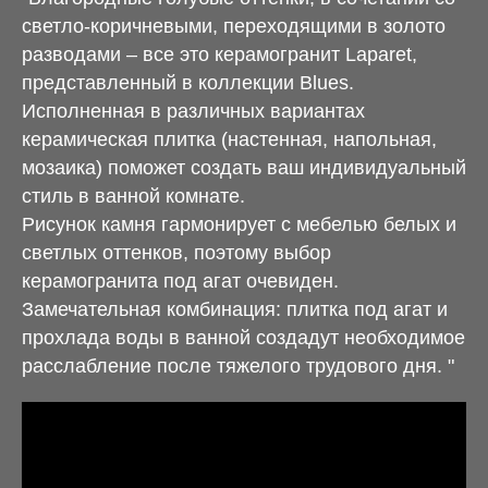
светло-коричневыми, переходящими в золото
разводами – все это керамогранит Laparet,
представленный в коллекции Blues.
Исполненная в различных вариантах
керамическая плитка (настенная, напольная,
мозаика) поможет создать ваш индивидуальный
стиль в ванной комнате.
Рисунок камня гармонирует с мебелью белых и
светлых оттенков, поэтому выбор
керамогранита под агат очевиден.
Замечательная комбинация: плитка под агат и
прохлада воды в ванной создадут необходимое
расслабление после тяжелого трудового дня. "