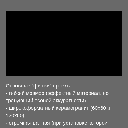
Основные "фишки" проекта:
- гибкий мрамор (эффектный материал, но
требующий особой аккуратности)
- широкоформатный керамогранит (60х60 и
120х60)
- огромная ванная (при установке которой